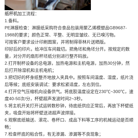
纸杯机
加工流程：
1.备料。
PE淋膜检查：淋膜纸采购符合食品包装用聚乙烯模塑品GB9687-
1988的要求；颜色正常、平整、无明显皱纹、无已嗅污物。
可按客户要求设计印刷图案，并将制得菲林片送晒版。
印好后的印片。给冲压车间裁切。把角坯和角坯分开。按规定的数
量，对分开的扇形杯坯纸分别进行整齐码放。
2.打开制杯设备的总电源，加热电源和主机电源，加热30分钟，然
后打开除湿机和主机电机；
3.把切好的杯身纸整齐地放入夹具中。按照车间温度、湿度，纸片浇
后等候；底纸安装调试：要求松紧适度，左右到位。
4.打开空气压缩机向设备供气。将底胶温度设定在230℃~300℃，速
度40-50次/分，杯壁超声发波时间2~3秒。
5.将主机开关打开试运转数秒钟，待底纸供应正常后，再放下杯壁纸
夹，吸盘开始将杯壁送进超声波焊接。
6.观察底纸输送、滚花、卷杯口、成品下料等工序的机械运动是否顺
畅；
7.检查杯底的粘合性，有无渗漏、渗漏等不良现象；