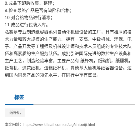
8.成品下卸后收集、整理；
9.检查最终产品是否有缺陷和合格；
10.对合格物品进行消毒；
11.成品进行包装入库。
弘鑫
是专业制造纸容器系列自动化机械设备的工厂，具有雄厚的技
术力量和较大规模的生产能力。拥有一支高、中级机械、环保、电
子、产品开发等工程师及机械设计师和技术人员组成的专业技术队
伍和高素质的生产服务队伍。成批引进国际先进的数控生产设备和
生产工艺，制造经验丰富，主要产品有:纸杯机，
纸碗机
，
纸碟机
，
纸盒机，通花纸机，蛋糕纸杯机，肯德基大桶机等纸容器设备。达
到国内同类产品的领先水平，在同行中享有盛誉。
标签
纸杯机
本文网址：
https://www.fullsail.com.cn/tag/zhibeiji.html